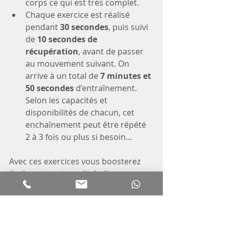
corps ce qui est très complet.
Chaque exercice est réalisé 
pendant 
30 secondes
, puis suivi 
de 
10 secondes de 
récupération
, avant de passer 
au mouvement suivant. On 
arrive à un total de 
7 minutes et 
50 secondes
 d’entraînement. 
Selon les capacités et 
disponibilités de chacun, cet 
enchaînement peut être répété 
2 à 3 fois ou plus si besoin…
Avec ces exercices vous boosterez 
également votre métabolisme, 
brûlerez plus de calories au cours de 
la journée et vous serez plus 
productif et mieux concentré.
D’autres part, des chercheurs ont 