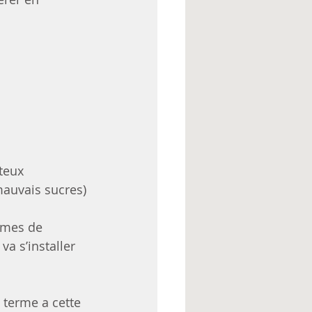
teux
mauvais sucres)
èmes de 
a s’installer 
terme a cette 