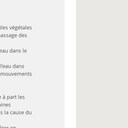
iles végétales 
 passage des 
’eau dans le 
 l’eau dans 
es mouvements 
 à part les 
aines 
s la cause du 
érer en 