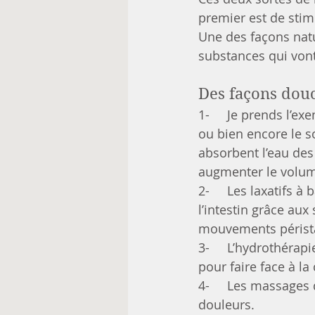
premier est de stimu
Une des façons natu
substances qui vont 
Des façons douc
1-     Je prends l’e
ou bien encore le s
absorbent l’eau des 
augmenter le volume 
2-     Les laxatifs 
l’intestin grâce aux
mouvements péristal
3-     L’hydrothéra
pour faire face à la
4-     Les massages 
douleurs. 