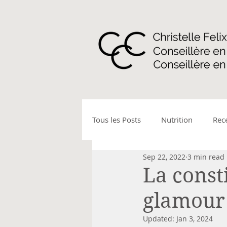
Tous les Posts
Nutrition
Rec
Sep 22, 2022
3 min read
Activité physique - marche nord
La const
glamour 
Allergies et intolérances
Mal
Updated:
Jan 3, 2024