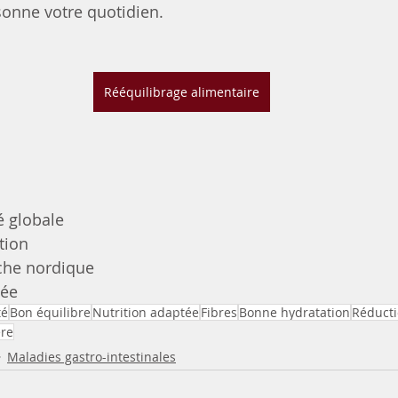
onne votre quotidien.
Rééquilibrage alimentaire
é globale
tion
rche nordique
née
té
Bon équilibre
Nutrition adaptée
Fibres
Bonne hydratation
Réducti
ére
Maladies gastro-intestinales