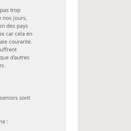
pas trop 
 nos jours, 
on des pays 
ie car cela en 
aie courante.
uffrent 
que d’autres 
es.
seniors sont 
me :