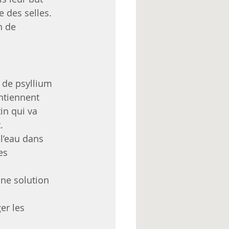
e des selles.
n de 
s de psyllium 
ntiennent 
in qui va 
.
 l’eau dans 
es 
une solution 
er les 