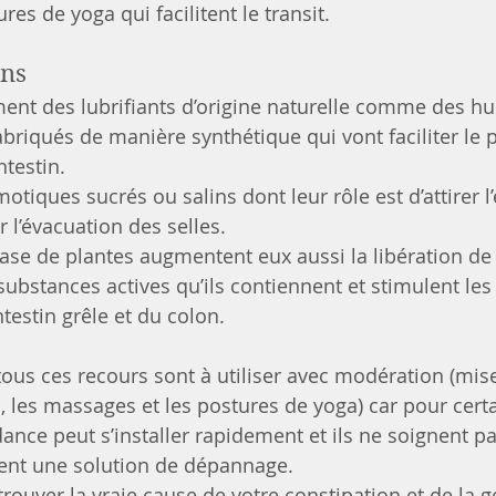
ures de yoga qui facilitent le transit.
ns 
lement des lubrifiants d’origine naturelle comme des hu
fabriqués de manière synthétique qui vont faciliter le
ntestin.
smotiques sucrés ou salins dont leur rôle est d’attirer l
r l’évacuation des selles.
à base de plantes augmentent eux aussi la libération de
x substances actives qu’ils contiennent et stimulent l
ntestin grêle et du colon.
tous ces recours sont à utiliser avec modération (mise
s, les massages et les postures de yoga) car pour cert
nce peut s’installer rapidement et ils ne soignent pa
ent une solution de dépannage.
 trouver la vraie cause de votre constipation et de la g