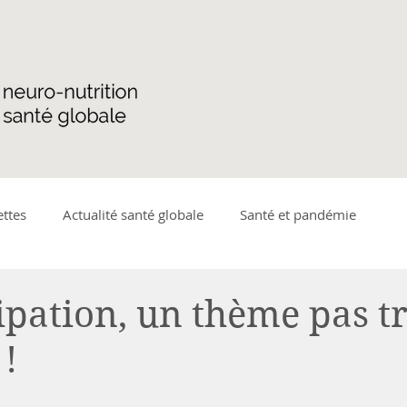
ettes
Actualité santé globale
Santé et pandémie
ique
Microbiote
Détente
Plantes médicinales et a
ipation, un thème pas t
!
adies gastro-intestinales
Santé de la femme