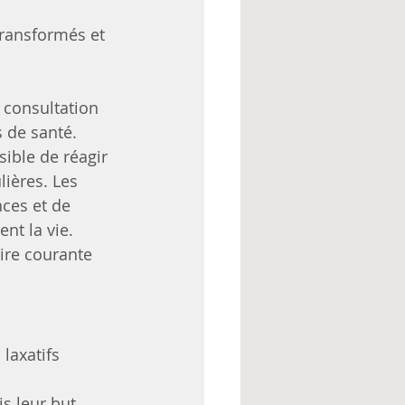
transformés et 
 consultation 
s de santé.
sible de réagir 
ières. Les 
ces et de 
nt la vie. 
ire courante 
 laxatifs 
s leur but 