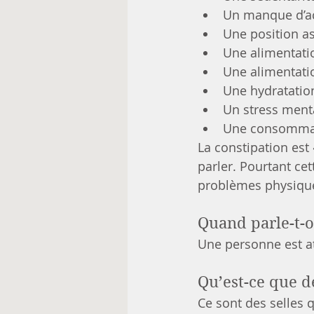
Un manque d’ac
Une position as
Une alimentati
Une alimentatio
Une hydratation
Un stress menta
Une consommat
La constipation est
parler. Pourtant ce
problèmes physique
Quand parle-t-o
Une personne est at
Qu’est-ce que d
Ce sont des selles