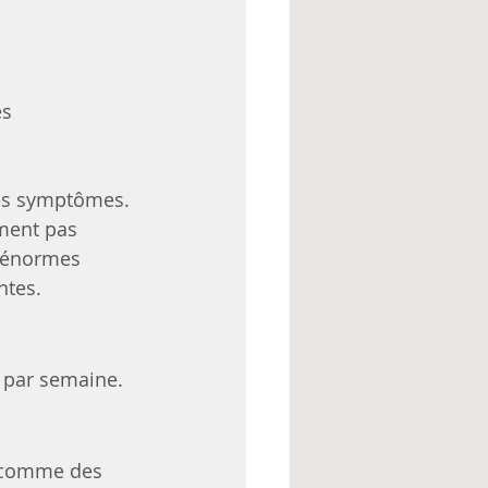
és
es symptômes.
iment pas 
d’énormes 
ntes.
s par semaine.
s comme des 