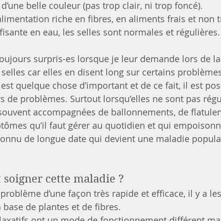
d’une belle couleur (pas trop clair, ni trop foncé).
limentation riche en fibres, en aliments frais et non 
isante en eau, les selles sont normales et régulières.
toujours surpris-es lorsque je leur demande lors de la
 selles car elles en disent long sur certains problème
est quelque chose d’important et de ce fait, il est pos
s de problèmes. Surtout lorsqu’elles ne sont pas régul
 souvent accompagnées de ballonnements, de flatulen
ômes qu’il faut gérer au quotidien et qui empoisonne
connu de longue date qui devient une maladie popula
soigner cette maladie ?
problème d’une façon très rapide et efficace, il y a les
 base de plantes et de fibres.
laxatifs ont un mode de fonctionnement différent mai