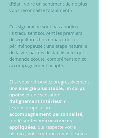
d’élan, voire un sentiment de ne plus
vous reconnaître totalement ?
Ces signaux ne sont pas anodins.
Ils traduisent souvent les premiers
déséquilibres hormonaux de la
périménopause : une étape naturelle
de la vie, parfois déstabilisante, qui
demande écoute, compréhension et
accompagnement adapté.
Et si vous retrouviez progressivement
une
énergie plus stable
, un
corps
apaisé
et une sensation
d’
alignement intérieur ?
Je vous propose un
accompagnement personnalisé,
fondé sur
les neurosciences
appliquées
, qui respecte votre
histoire, votre rythme et vos besoins