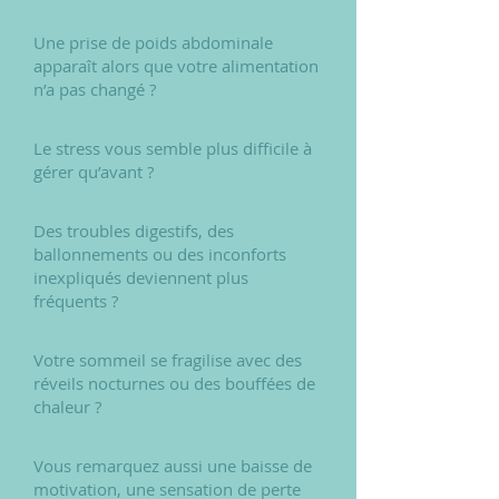
Une prise de poids abdominale
apparaît alors que votre alimentation
n’a pas changé ?
Le stress vous semble plus difficile à
gérer qu’avant ?
Des troubles digestifs, des
ballonnements ou des inconforts
inexpliqués deviennent plus
fréquents ?
Votre sommeil se fragilise avec des
réveils nocturnes ou des bouffées de
chaleur ?
Vous remarquez aussi une baisse de
motivation, une sensation de perte