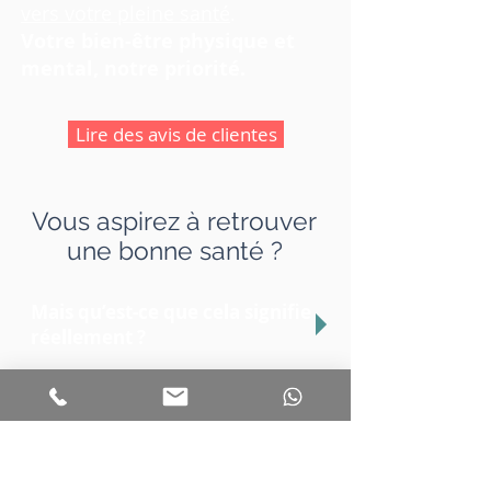
vers votre pleine santé
.
Votre bien-être physique et
mental, notre priorité.
Lire des avis de clientes
Vous aspirez à retrouver
une bonne santé ?
Mais qu’est-ce que cela signifie
réellement ?
Être en bonne santé
, ce n’est pas
seulement ne plus avoir de
douleurs.
C’est sentir
un équilibre