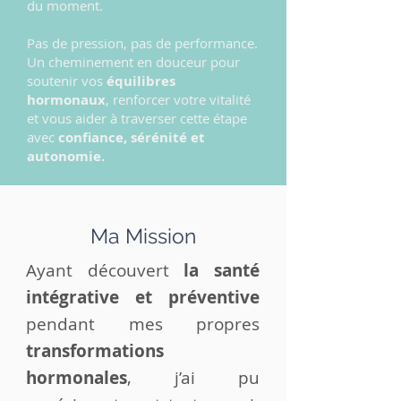
du moment.
Pas de pression, pas de performance.
Un cheminement en douceur pour
soutenir vos
équilibres
hormonaux
, renforcer votre vitalité
et vous aider à traverser cette étape
avec
confiance, sérénité et
autonomie.
Ma Mission
Ayant découvert
la santé
intégrative et préventive
pendant mes propres
transformations
hormonales
, j’ai pu