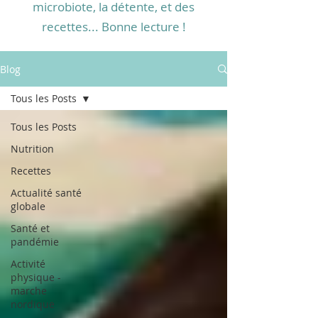
microbiote, la détente, et des
recettes... Bonne lecture !
Blog
Tous les Posts
Tous les Posts
Nutrition
Recettes
Actualité santé
globale
Santé et
pandémie
Activité
physique -
marche
nordique