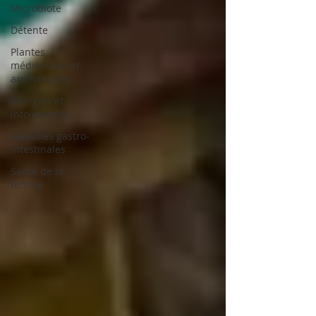
Microbiote
Détente
Plantes
médicinales et
aromatiques
Allergies et
intolérances
Maladies gastro-
intestinales
Santé de la
femme