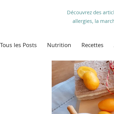
Découvrez des article
allergies, la marc
Tous les Posts
Nutrition
Recettes
Santé et pandémie
Activité physiqu
Détente
Plantes médicinales et aro
Maladies gastro-intestinales
Santé 