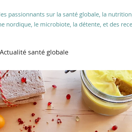
s passionnants sur la santé globale, la nutrition, 
he nordique, le microbiote, la détente, et des rece
Actualité santé globale
e - marche nordique
Microbiote
matiques
Allergies et intolérances
de la femme