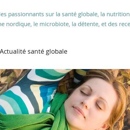
s passionnants sur la santé globale, la nutrition, 
he nordique, le microbiote, la détente, et des rece
Actualité santé globale
e - marche nordique
Microbiote
matiques
Allergies et intolérances
de la femme