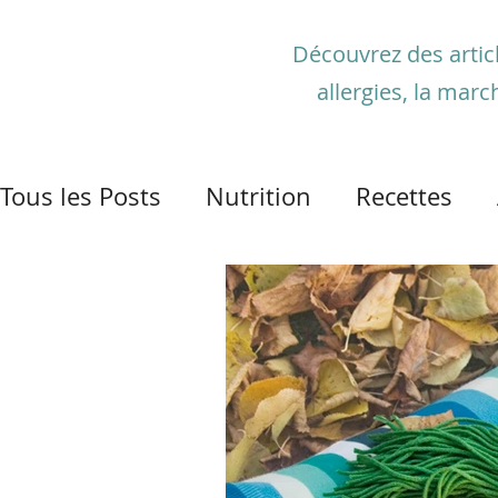
Découvrez des article
allergies, la marc
Tous les Posts
Nutrition
Recettes
Santé et pandémie
Activité physiqu
Détente
Plantes médicinales et aro
Maladies gastro-intestinales
Santé 