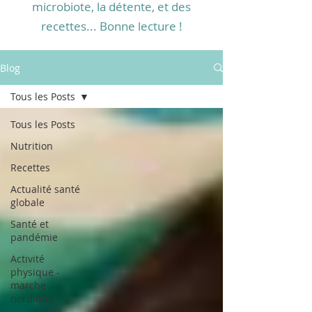
microbiote, la détente, et des
recettes... Bonne lecture !
Blog
Tous les Posts
Tous les Posts
Nutrition
Recettes
Actualité santé
globale
Santé et
pandémie
Activité
physique -
marche
nordique