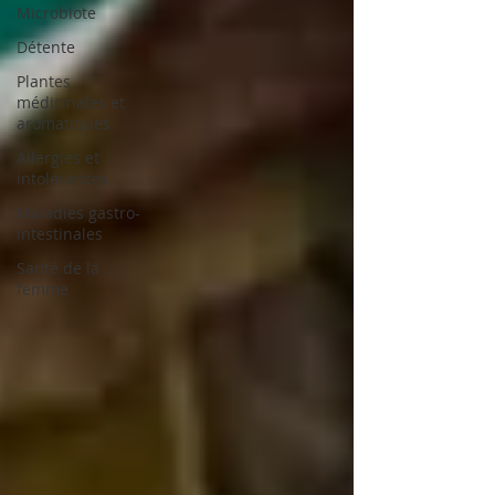
Microbiote
Détente
Plantes
médicinales et
aromatiques
Allergies et
intolérances
Maladies gastro-
intestinales
Santé de la
femme