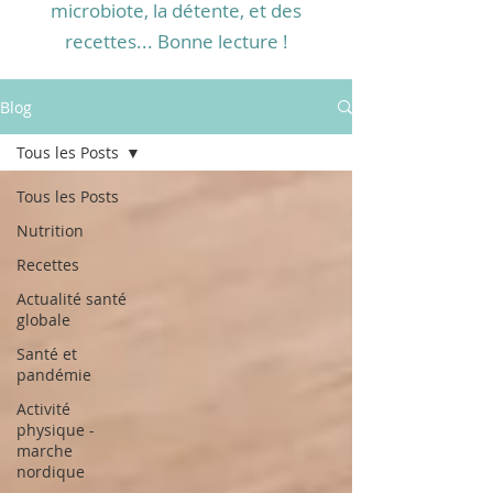
microbiote, la détente, et des
recettes... Bonne lecture !
Blog
Tous les Posts
Tous les Posts
Nutrition
Recettes
Actualité santé
globale
Santé et
pandémie
Activité
physique -
marche
nordique