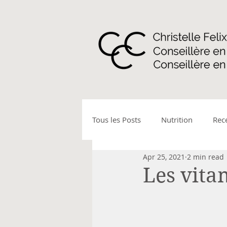
Tous les Posts
Nutrition
Rec
Apr 25, 2021
2 min read
Activité physique - marche nord
Les vitam
Allergies et intolérances
Mal