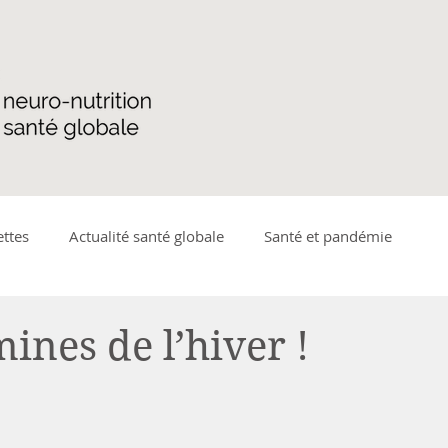
ettes
Actualité santé globale
Santé et pandémie
ique
Microbiote
Détente
Plantes médicinales et a
ines de l’hiver !
adies gastro-intestinales
Santé de la femme