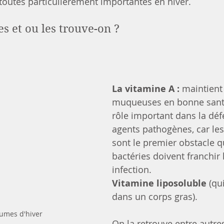
toutes particulièrement importantes en hiver.
es et ou les trouve-on ?
La vitamine A :
 maintient 
muqueuses en bonne santé.
rôle important dans la déf
agents pathogènes, car l
sont le premier obstacle qu
bactéries doivent franchir 
infection.
Vitamine liposoluble
 (qu
dans un corps gras).
gumes d'hiver
On la retrouve entre autre