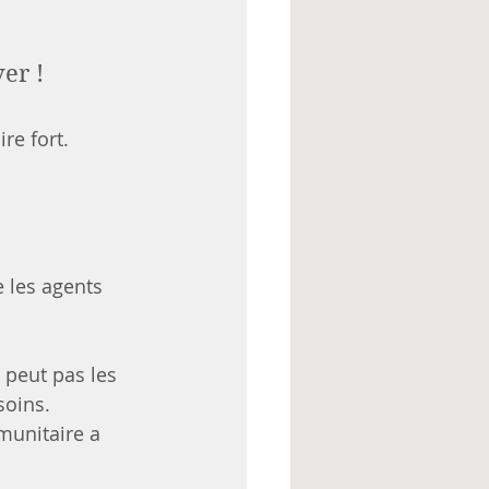
er !
re fort.
 les agents 
 peut pas les 
soins.
munitaire a 