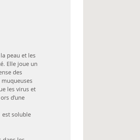
la peau et les 
 Elle joue un 
ense des 
es muqueuses 
e les virus et 
lors d’une 
i est soluble 
s dans les 