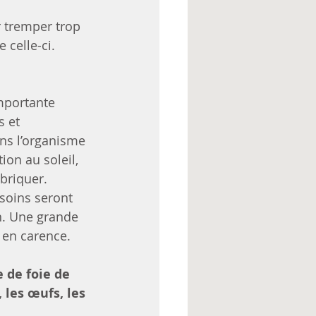
er tremper trop 
 celle-ci.
importante 
 et 
ns l’organisme 
tion au soleil, 
briquer. 
soins seront 
n. Une grande 
t en carence.
e de foie de 
 les œufs, les 