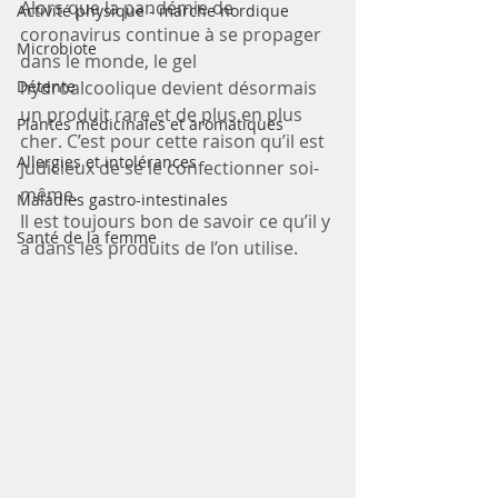
Alors que la pandémie de 
Activité physique - marche nordique
coronavirus continue à se propager 
Microbiote
dans le monde, le gel 
Détente
hydroalcoolique devient désormais 
un produit rare et de plus en plus 
Plantes médicinales et aromatiques
cher. C’est pour cette raison qu’il est 
Allergies et intolérances
judicieux de se le confectionner soi-
même.
Maladies gastro-intestinales
Il est toujours bon de savoir ce qu’il y 
Santé de la femme
a dans les produits de l’on utilise.