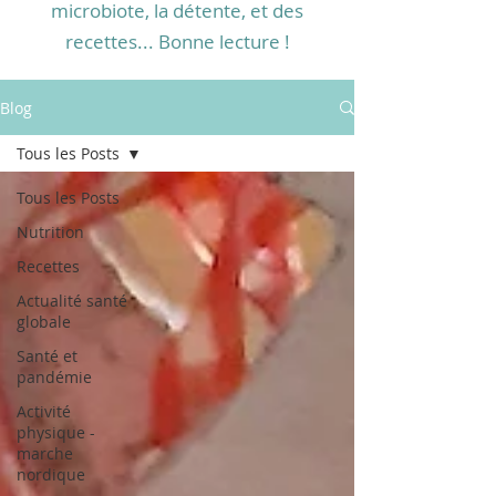
microbiote, la détente, et des
recettes... Bonne lecture !
Blog
Tous les Posts
Tous les Posts
Nutrition
Recettes
Actualité santé
globale
Santé et
pandémie
Activité
physique -
marche
nordique