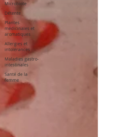
Microbiote
Détente
Plantes
médicinales et
aromatiques
Allergies et
intolérances
Maladies gastro-
intestinales
Santé de la
femme