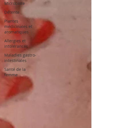
Microbiote
Détente
Plantes
médicinales et
aromatiques
Allergies et
intolérances
Maladies gastro-
intestinales
Santé de la
femme