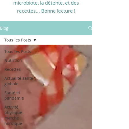
microbiote, la détente, et des
recettes... Bonne lecture !
Blog
Tous les Posts
Tous les Posts
Nutrition
Recettes
Actualité santé
globale
Santé et
pandémie
Activité
physique -
marche
nordique