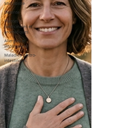
Microbiote
Détente
Plantes
médicinales et
aromatiques
Allergies et
intolérances
Maladies gastro-
intestinales
Santé de la
femme