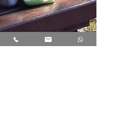
Jan 2, 2023
Activité physique - marche nordique
LA MARCHE
NORDIQUE, CE SPORT
TENDANCE QUI N’A PAS