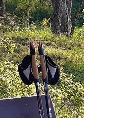
Microbiote
Détente
Plantes
médicinales et
aromatiques
Allergies et
intolérances
Maladies gastro-
intestinales
Santé de la
femme