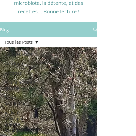
microbiote, la détente, et des
recettes... Bonne lecture !
Blog
Tous les Posts
Tous les Posts
Nutrition
Recettes
Actualité santé
globale
Santé et
pandémie
Activité
physique -
marche
nordique