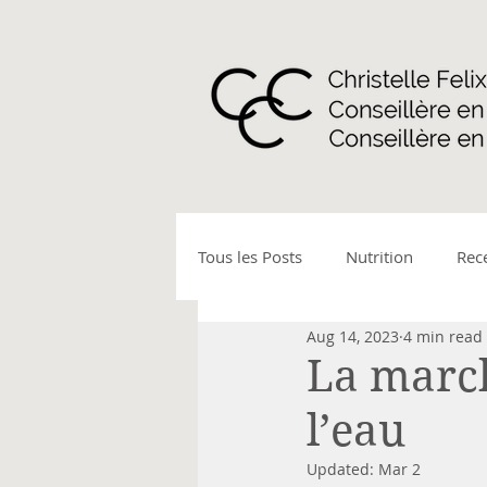
Tous les Posts
Nutrition
Rec
Aug 14, 2023
4 min read
Activité physique - marche nord
La march
l’eau
Allergies et intolérances
Mal
Updated:
Mar 2