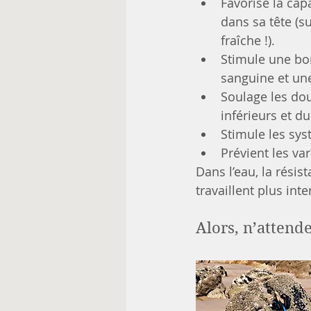
Favorise la capa
dans sa tête (su
fraîche !).
Stimule une bon
sanguine et un
Soulage les do
inférieurs et du
Stimule les sys
Prévient les var
Dans l’eau, la résis
travaillent plus in
Alors, n’attende