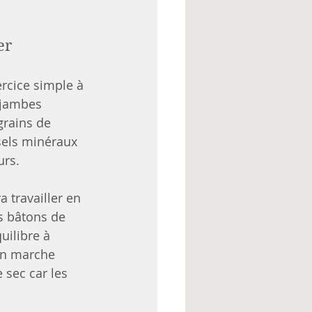
er
ercice simple à 
 jambes 
grains de 
sels minéraux 
urs.
 travailler en 
es bâtons de 
uilibre à 
’on marche 
 sec car les 