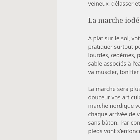
veineux, délasser e
La marche iodée
A plat sur le sol, v
pratiquer surtout p
lourdes, œdèmes, pr
sable associés à l’e
va muscler, tonifie
La marche sera plus 
douceur vos articula
marche nordique vou
chaque arrivée de v
sans bâton. Par cont
pieds vont s’enfonc