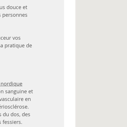
us douce et 
es personnes 
uceur vos 
la pratique de 
e nordique
on sanguine et 
asculaire en 
ériosclérose.
 du dos, des 
 fessiers.