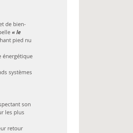
et de bien-
elle 
« le 
hant pied nu 
e énergétique 
nds systèmes 
spectant son 
r les plus 
ur retour 