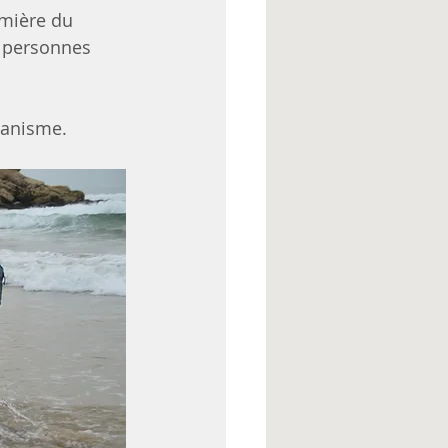
umière du 
e personnes 
ganisme.