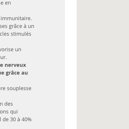
e en 
immunitaire.
ses grâce à un 
les stimulés 
vorise un 
ur.
e nerveux 
e grâce au 
ure souplesse 
on des 
tons qui 
l de 30 à 40% 