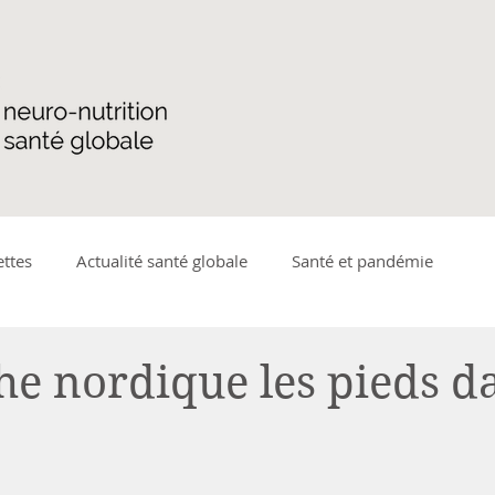
ettes
Actualité santé globale
Santé et pandémie
ique
Microbiote
Détente
Plantes médicinales et a
e nordique les pieds d
adies gastro-intestinales
Santé de la femme